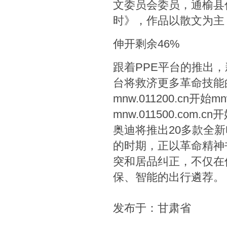
文委员会委员，通榆县
时》，作品以散文为主
伸开剩余46%
跟着PPE平台的推出
台将救济更多革命技能
mnw.011200.cn开始mn
mnw.011500.com.
奥迪将推出20多款全
的时期，正以革命精神
突和居品纠正，不仅在
保、智能的出行遴荐。
发布于：甘肃省