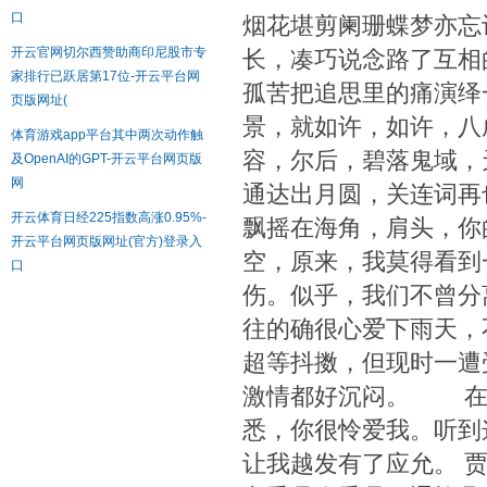
口
烟花堪剪阑珊蝶梦亦忘
开云官网切尔西赞助商印尼股市专
长，凑巧说念路了互相
家排行已跃居第17位-开云平台网
孤苦把追思里的痛演绎
页版网址(
景，就如许，如许，
体育游戏app平台其中两次动作触
容，尔后，碧落鬼域，
及OpenAI的GPT-开云平台网页版
网
通达出月圆，关连词再
开云体育日经225指数高涨0.95%-
飘摇在海角，肩头，你
开云平台网页版网址(官方)登录入
空，原来，我莫得看到
口
伤。似乎，我们不曾分
往的确很心爱下雨天，
超等抖擞，但现时一遭
激情都好沉闷。 在
悉，你很怜爱我。听到
让我越发有了应允。 