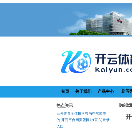
新闻
首页
关于我们
产品中心
热点资讯
你的位
云开体育全体拱形布局亦然隆重
开
的-开云平台网页版网址(官方)登录
入口