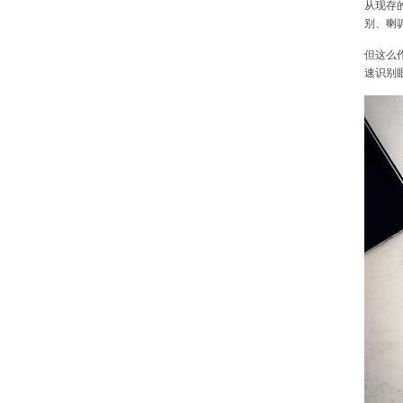
从现存
别、喇叭
但这么
速识别