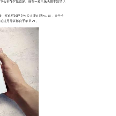
，不会有任何线路屏、惟有一枚录像头用于践诺识
I 中枢也可以已矣许多道理道理的功能，举例快
提是需要撑合手苹果 AI 。