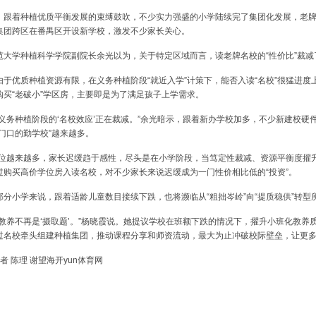
，跟着种植优质平衡发展的束缚鼓吹，不少实力强盛的小学陆续完了集团化发展，老牌
集团跨区在番禺区开设新学校，激发不少家长关心。
范大学种植科学学院副院长余光以为，关于特定区域而言，读老牌名校的“性价比”裁减
由于优质种植资源有限，在义务种植阶段“就近入学”计策下，能否入读“名校”很猛进
购买“老破小”学区房，主要即是为了满足孩子上学需求。
，义务种植阶段的‘名校效应’正在裁减。”余光暗示，跟着新办学校加多，不少新建校
家门口的勤学校”越来越多。
学位越来越多，家长迟缓趋于感性，尽头是在小学阶段，当笃定性裁减、资源平衡度擢升
过购买高价学位房入读名校，对不少家长来说迟缓成为一门性价相比低的“投资”。
部分小学来说，跟着适龄儿童数目接续下跌，也将濒临从“粗拙岑岭”向“提质稳供”转型
化教养不再是‘摄取题’。”杨晓霞说。她提议学校在班额下跌的情况下，擢升小班化教
过名校牵头组建种植集团，推动课程分享和师资流动，最大为止冲破校际壁垒，让更
者 陈理 谢望海开yun体育网