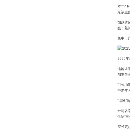
本年4
东谈主
如越秀
级；荔
集中：
202
适龄儿
加重等
“中心
中老年
“缩班”
针对各
供给“
家长更