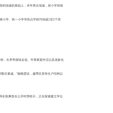
大面积缩减的基础上，本年再次缩减，按小学班级
德路小学、铁一小学等热点学校均缩减1至2个班
为例，生养率接续走低、年青家庭外迁以及老龄化
童数目暴减。”杨晓霞说，越秀区原有住户结构以
。
、局长陈爽曾在公开时势暗示，正在探索建立学位