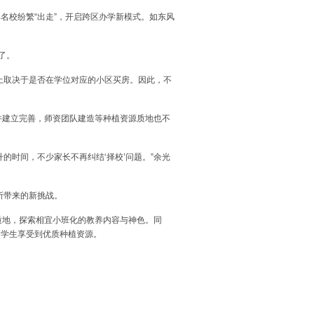
名校纷繁“出走”，开启跨区办学新模式。如东风
了。
度上取决于是否在学位对应的小区买房。因此，不
硬件建立完善，师资团队建造等种植资源质地也不
的时间，不少家长不再纠结‘择校’问题。”余光
所带来的新挑战。
养质地，探索相宜小班化的教养内容与神色。同
多学生享受到优质种植资源。