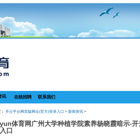
资讯
在线招聘
联系我们
置：
开云平台网页版网址(官方)登录入口
>
新闻资讯
>
yun体育网广州大学种植学院素养杨晓霞暗示-开
入口