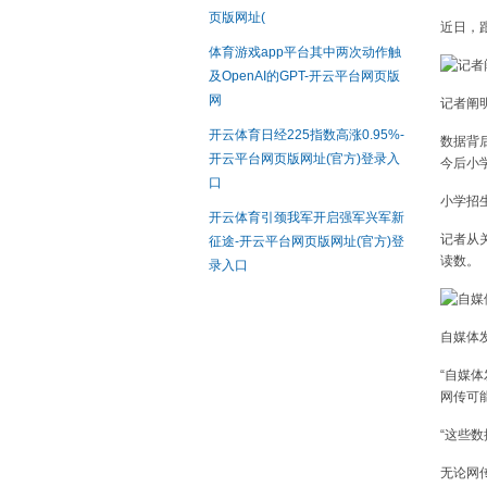
页版网址(
近日，
体育游戏app平台其中两次动作触
及OpenAI的GPT-开云平台网页版
网
记者阐
开云体育日经225指数高涨0.95%-
数据背
开云平台网页版网址(官方)登录入
今后小
口
小学招
开云体育引颈我军开启强军兴军新
记者从
征途-开云平台网页版网址(官方)登
读数。
录入口
自媒体
“自媒
网传可
“这些
无论网