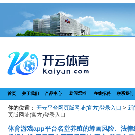
新闻资讯
首页
关于我们
产品中心
在线招聘
联系我们
你的位置：
开云平台网页版网址(官方)登录入口
>
新
页版网址(官方)登录入口
体育游戏app平台名堂养殖的筹画风险、法