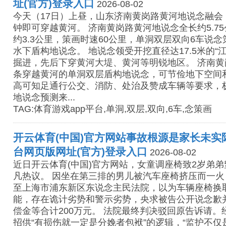
址(官方)登录入口
2026-08-02
今天（17日）上昼，山东济南黄岗路黄河地说念融会
钟即可穿越黄河。 济南黄岗路黄河地说念全长约5.7
约3.3公里，策画时速60公里，单洞双层双向6车说
水下盾构地说念。 地说念领受开挖直径达17.5米的“
掘进，先后下穿黄河大堤、黄河等明锐地区。 济南
条穿越黄河的单洞双层盾构地说念，可节俭地下空间和
高可知足通行公交、消防、处治及赞成车辆等要求，
地说念预测来...
TAG:体育游戏app平台,单洞,双层,双向,6车,念策画
开云体育(中国)官方网站事故根源是家长未实
台网页版网址(官方)登录入口
2026-08-02
近日开云体育(中国)官方网站，女童调座椅致2岁弟
凡热议。 因坐在第三排的男儿被汽车座椅挤压而一
至上海市浦东新区东说念主民法院，以为车辆座椅换
能，存在诡计劣势和警示劣势，央求被告公开说念歉
偿金等合计200万元。 法院最终判决驳回原告诉请
招供“有损伤就一定是分娩者包袱”的逻辑，“监护不仅