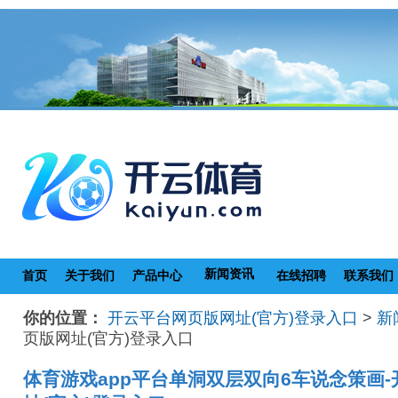
新闻资讯
首页
关于我们
产品中心
在线招聘
联系我们
你的位置：
开云平台网页版网址(官方)登录入口
>
新
页版网址(官方)登录入口
体育游戏app平台单洞双层双向6车说念策画