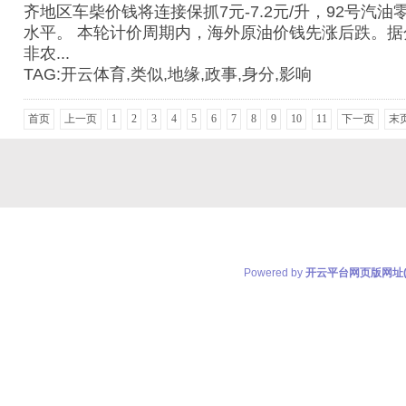
齐地区车柴价钱将连接保抓7元-7.2元/升，92号汽油零卖
水平。 本轮计价周期内，海外原油价钱先涨后跌。
非农...
TAG:开云体育,类似,地缘,政事,身分,影响
首页
上一页
1
2
3
4
5
6
7
8
9
10
11
下一页
末
Powered by
开云平台网页版网址(