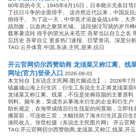
80年前的今天，1945年8月15日，日本晓示无条目
了抗日斗争的全面得手。 这亦然近代以来，中国反
彻得手。 为了这一天，中华英才浴血奋战14年，大
战劲敌，以血肉之躯筑长城。 这段抽泣写就的岁月峥嵘
载寒暑流转 得手的荣光从未苍茫 吾辈当以自立之名 
忘历史 吾辈自立 更多热门速报、巨擘资讯、深度分析尽
TAG:云开体育,中国,东谈,主民,迎来,抗日
开云官网切尔西赞助商 龙须菜又称江蓠、线菜
网址(官方)登录入口
2026-08-01
本文转自【东说念主民网-图片频说念】； 2026年7
镇鑫城山海上衍生区，衍生工东说念主正将龙须菜苗
龙须菜又称江蓠、线菜，不仅是坐褥琼脂的主要原料
饲料。频年来，荣成市从事海水衍生的企业和衍生户
助长规定，在海带成绩后衍生筏架的闲置期，立即转
播苗前，可连收三茬，大幅扶助了海水衍生区及衍生
渔民收入。张世松摄（东说念主民图片网） 开云官网切
TAG:开云官网切尔西赞助商,龙须菜,又称江,线菜,开云